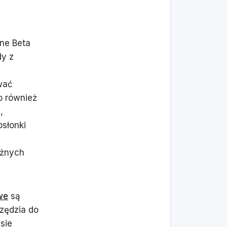
ine Beta
dy z
wać
o również
,
słonki
óżnych
we
są
zędzia do
sie