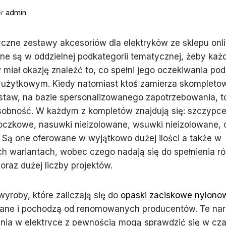
or
admin
yczne zestawy akcesoriów dla elektryków ze sklepu onl
e są w oddzielnej podkategorii tematycznej, żeby każ
iał okazję znaleźć to, co spełni jego oczekiwania pod
użytkowym. Kiedy natomiast ktoś zamierza skompleto
staw, na bazie spersonalizowanego zapotrzebowania, t
sobność. W każdym z kompletów znajdują się: szczypce
oczkowe, nasuwki nieizolowane, wsuwki nieizolowane, o
. Są one oferowane w wyjątkowo dużej ilości a także w
h wariantach, wobec czego nadają się do spełnienia r
oraz dużej liczby projektów.
yroby, które zaliczają się do
opaski zaciskowe nylono
wane i pochodzą od renomowanych producentów. Te nar
nia w elektryce z pewnością mogą sprawdzić się w cza