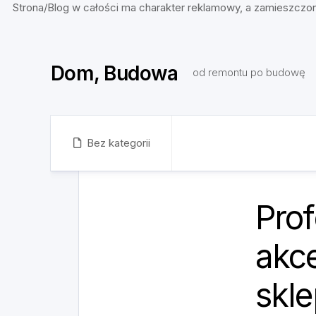
Strona/Blog w całości ma charakter reklamowy, a zamieszczon
Skip
to
Dom, Budowa
content
od remontu po budowę
Bez kategorii
Pro
akce
skl