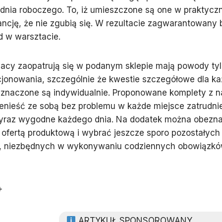
nia roboczego. To, iż umieszczone są one w praktyczn
ncję, że nie zgubią się. W rezultacie zagwarantowany 
d w warsztacie.
jacy zaopatrują się w podanym sklepie mają powody ty
cjonowania, szczególnie że kwestie szczegółowe dla k
znaczone są indywidualnie. Proponowane komplety z n
nieść ze sobą bez problemu w każde miejsce zatrudnie
wyraz wygodne każdego dnia. Na dodatek można obezna
ofertą produktową i wybrać jeszcze sporo pozostałych
, niezbędnych w wykonywaniu codziennych obowiązk
+
ARTYKUŁ SPONSOROWANY