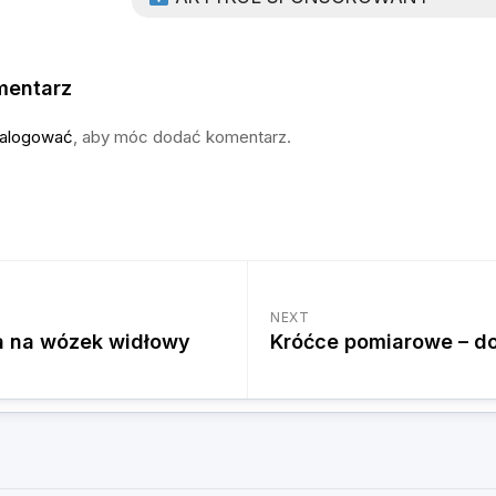
mentarz
alogować
, aby móc dodać komentarz.
NEXT
ia na wózek widłowy
Króćce pomiarowe – d