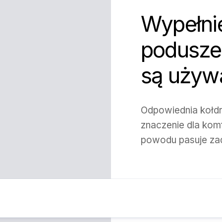
Wypełni
poduszek
są używa
Odpowiednia kołd
znaczenie dla komf
powodu pasuje zad