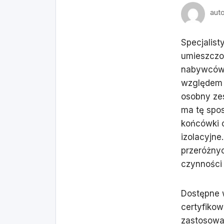
aut
Specjalist
umieszczon
nabywców m
względem 
osobny ze
ma tę spo
końcówki 
izolacyjne
przeróżnyc
czynności 
Dostępne w
certyfiko
zastosowa