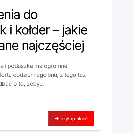
enia do
 i kołder – jakie
ne najczęściej
ra i poduszka ma ogromne
ortu codziennego snu, z tego też
bać o to, żeby...
czytaj całość