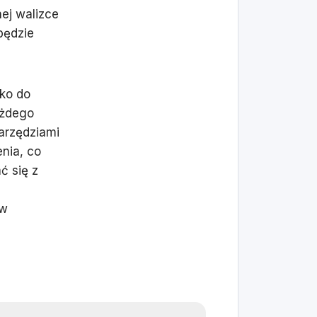
ej walizce
będzie
lko do
ażdego
arzędziami
nia, co
ć się z
ów