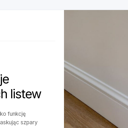
je
 listew
ko funkcję
maskując szpary