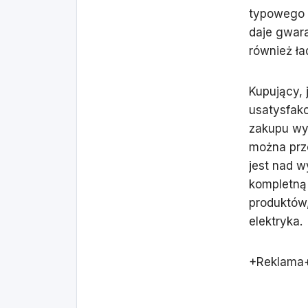
typowego d
daje gwara
również ła
Kupujący, 
usatysfak
zakupu wy
można prze
jest nad 
kompletną 
produktów
elektryka.
+
Reklama