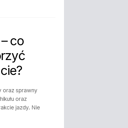
 – co
orzyć
cie?
 oraz sprawny
ikułu oraz
akcie jazdy. Nie