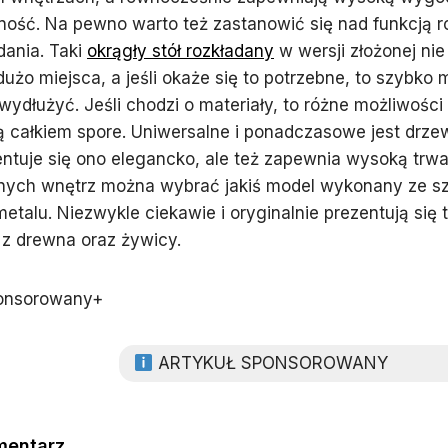
ność. Na pewno warto też zastanowić się nad funkcją 
dania. Taki
okrągły stół rozkładany
w wersji złożonej nie
użo miejsca, a jeśli okaże się to potrzebne, to szybko
wydłużyć. Jeśli chodzi o materiały, to różne możliwośc
ą całkiem spore. Uniwersalne i ponadczasowe jest drzew
entuje się ono elegancko, ale też zapewnia wysoką trwa
ych wnętrz można wybrać jakiś model wykonany ze szk
etalu. Niezwykle ciekawie i oryginalnie prezentują się t
z drewna oraz żywicy.
onsorowany+
ARTYKUŁ SPONSOROWANY
mentarz