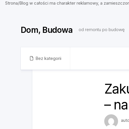
Strona/Blog w całości ma charakter reklamowy, a zamieszczon
Skip
to
Dom, Budowa
content
od remontu po budowę
Bez kategorii
Zaku
– n
aut