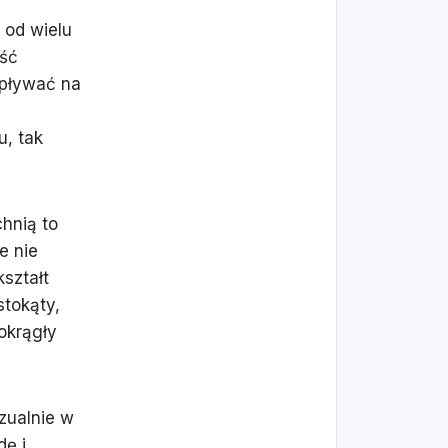
 od wielu
ość
wpływać na
u, tak
hnią to
e nie
ształt
stokąty,
okrągły
izualnie w
ę i