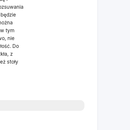
rozsuwania
 będzie
 można
i w tym
o, nie
łość. Do
ła, z
eż stoły