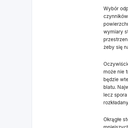
Wybór odpo
czynników.
powierzch
wymiary st
przestrzen
żeby się n
Oczywiście
może nie t
będzie wte
blatu. Naj
lecz spora
rozkładany
Okrągłe st
mniejszyc