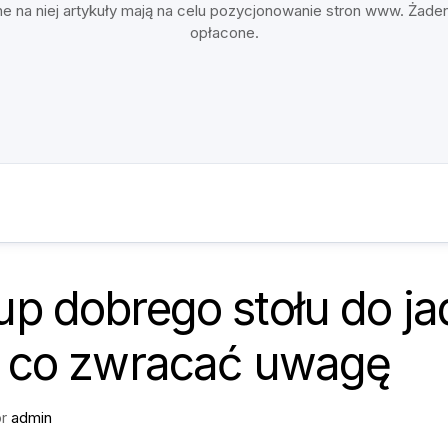
e na niej artykuły mają na celu pozycjonowanie stron www. Żade
opłacone.
p dobrego stołu do ja
a co zwracać uwagę
or
admin