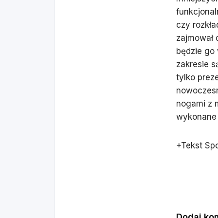
funkcjonal
czy rozkła
zajmował d
będzie go 
zakresie s
tylko prez
nowoczesn
nogami z m
wykonane 
+Tekst Sp
Dodaj ko