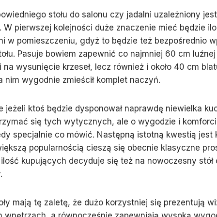
wiedniego stołu do salonu czy jadalni uzależniony jest
 W pierwszej kolejności duże znaczenie mieć będzie il
ni w pomieszczeniu, gdyż to będzie też bezpośrednio 
ołu. Pasuje bowiem zapewnić co najmniej 60 cm luźnej
i na wysunięcie krzeseł, lecz również i około 40 cm blat
a nim wygodnie zmieścił komplet naczyń.
 jeżeli ktoś będzie dysponował naprawdę niewielka kuc
rzymać się tych wytycznych, ale o wygodzie i komforci
dy specjalnie co mówić. Następną istotną kwestią jest k
większą popularnością cieszą się obecnie klasyczne pro
 ilość kupujących decyduje się też na nowoczesny stół 
.
oły mają tę zaletę, że dużo korzystniej się prezentują w
h wnętrzach, a równocześnie zapewniają wysoką wygod