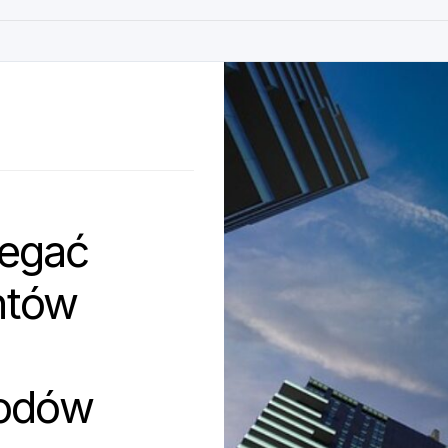
iegać
ntów
rodów