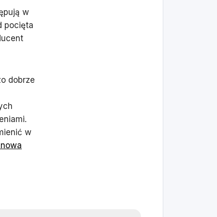
tępują w
d pocięta
ducent
zo dobrze
nych
eniami.
mienić w
tanowa