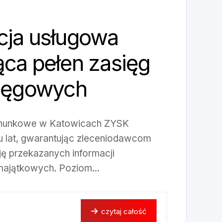
cja usługowa
ca pełen zasięg
sięgowych
achunkowe w Katowicach ZYSK
ku lat, gwarantując zleceniodawcom
ję przekazanych informacji
ajątkowych. Poziom...
czytaj całość