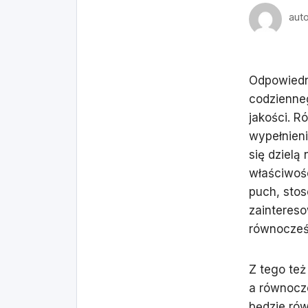
aut
Odpowiedn
codzienneg
jakości. R
wypełnieni
się dzielą
właściwośc
puch, stos
zaintereso
równocześ
Z tego też
a równocze
będzie rów