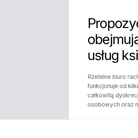
Propozy
obejmują
usług k
Rzetelne biuro r
funkcjonuje od kil
całkowitą dyskrec
osobowych oraz m