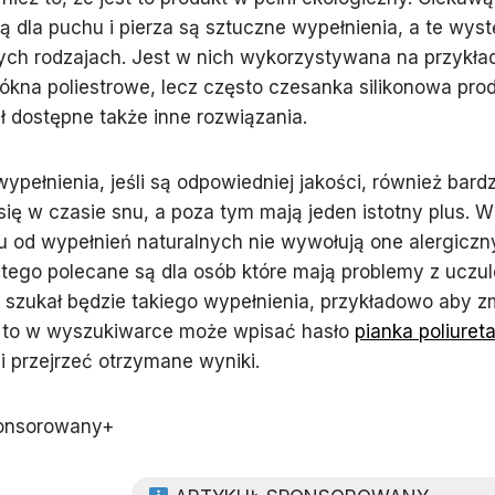
ą dla puchu i pierza są sztuczne wypełnienia, a te wys
ych rodzajach. Jest w nich wykorzystywana na przykła
łókna poliestrowe, lecz często czesanka silikonowa pro
ł dostępne także inne rozwiązania.
ypełnienia, jeśli są odpowiedniej jakości, również bard
ię w czasie snu, a poza tym mają jeden istotny plus. W
u od wypełnień naturalnych nie wywołują one alergicz
latego polecane są dla osób które mają problemy z uczul
ś szukał będzie takiego wypełnienia, przykładowo aby z
 to w wyszukiwarce może wpisać hasło
pianka poliure
i przejrzeć otrzymane wyniki.
onsorowany+