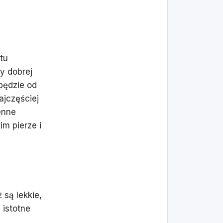
tu
y dobrej
 będzie od
ajczęściej
enne
im pierze i
 są lekkie,
 istotne