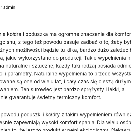
or
admin
ia kołdra i poduszka ma ogromne znaczenie dla komfor
o snu, z tego też powodu pasuje zadbać o to, żeby był
óżnych możliwości będzie tu kilka, bardzo dużo zależeć
a, jakie wykorzystano do produkcji. Takie wypełnienia n
 na naturalne i sztuczne, każdy taki rodzaj posiada odmi
i i parametry. Naturalne wypełnienia to przede wszystk
owane są one od wielu lat, i cały czas się cieszą dużym
waniem. Ten surowiec jest bardzo sprężysty i lekki, a
nie gwarantuje świetny termiczny komfort.
 powodu poduszki i kołdry z takim wypełnieniem również
śnie zapewniają wysoki komfort spania. Dla wielu osób
nież to, że jest to produkt w pełni ekologiczny. Ciekawą