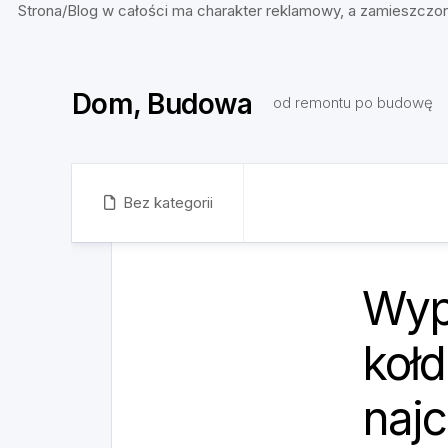
Strona/Blog w całości ma charakter reklamowy, a zamieszczon
Skip
to
Dom, Budowa
content
od remontu po budowę
Bez kategorii
Wyp
kołd
najc