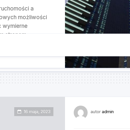
ruchomości a
nowych możliwości
c wymierne
 stronom....
16 maja, 2023
autor
admin