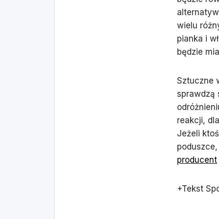
alternatyw
wielu różn
pianka i w
będzie mia
Sztuczne w
sprawdzą s
odróżnieni
reakcji, d
Jeżeli kto
poduszce,
producent
+Tekst Sp