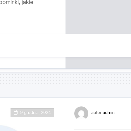
pominki, jakie
9 grudnia, 2024
autor
admin