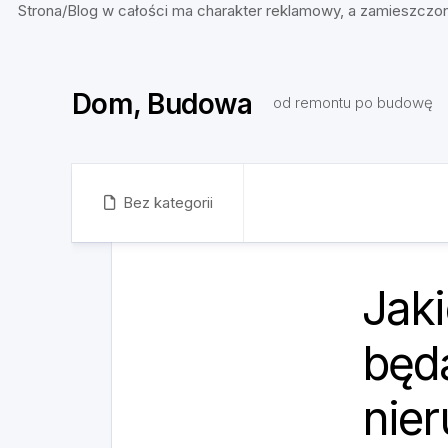
Strona/Blog w całości ma charakter reklamowy, a zamieszczon
Skip
to
Dom, Budowa
content
od remontu po budowę
Bez kategorii
Jak
będ
nie