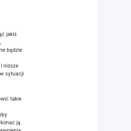
ć jakiś
,
ne będzie
i niższe
w sytuacji
wić takie
eby
konać ją
awnienia.