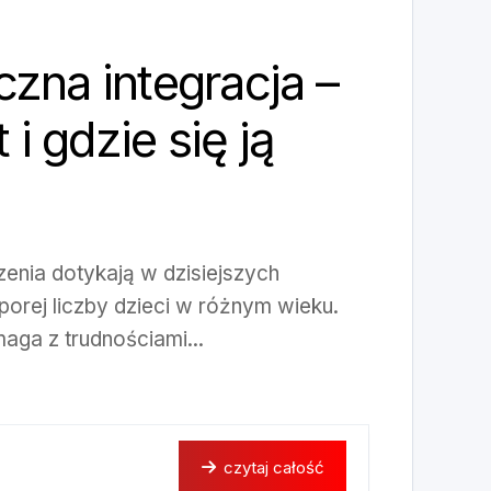
zna integracja –
t i gdzie się ją
nia dotykają w dzisiejszych
orej liczby dzieci w różnym wieku.
maga z trudnościami...
czytaj całość