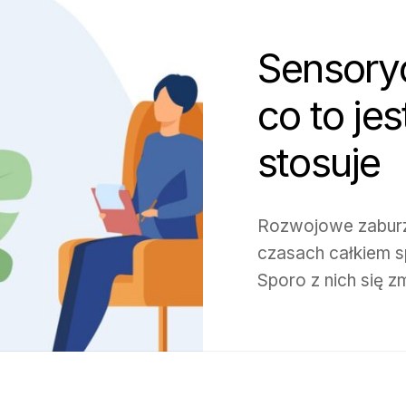
Sensoryc
co to jes
stosuje
Rozwojowe zaburze
czasach całkiem sp
Sporo z nich się z