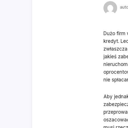
aut
Dużo firm
kredyt. Le
zwłaszcza
jakieś zab
nieruchomo
oprocentow
nie spłaca
Aby jedna
zabezpiecz
przeprowa
oszacować
musi rzec