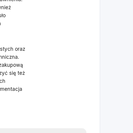
wnież
sło
m
ystych oraz
hniczna.
 zakupową
zyć się też
ych
umentacja