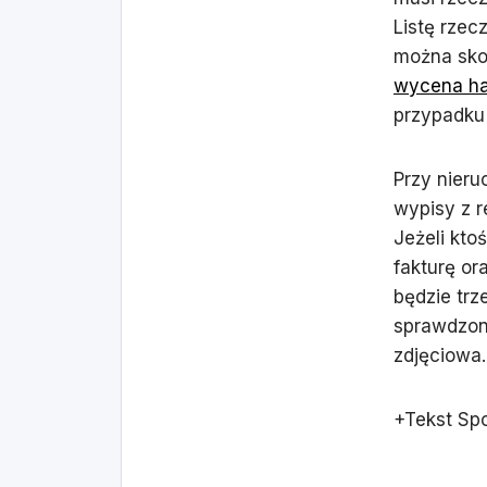
Listę rze
można skor
wycena ha
przypadku
Przy nieru
wypisy z r
Jeżeli kt
fakturę or
będzie trz
sprawdzon
zdjęciowa.
+Tekst Sp