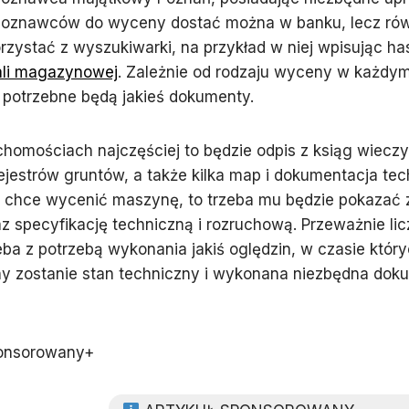
czoznawców do wyceny dostać można w banku, lecz ró
zystać z wyszukiwarki, na przykład w niej wpisując ha
li magazynowej
. Zależnie od rodzaju wyceny w każdy
 potrzebne będą jakieś dokumenty.
chomościach najczęściej to będzie odpis z ksiąg wiecz
ejestrów gruntów, a także kilka map i dokumentacja tec
oś chce wycenić maszynę, to trzeba mu będzie pokazać
az specyfikację techniczną i rozruchową. Przeważnie lic
eba z potrzebą wykonania jakiś oględzin, w czasie któr
y zostanie stan techniczny i wykonana niezbędna dok
onsorowany+