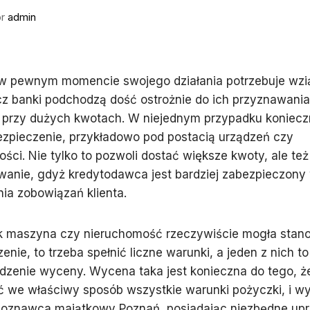
or
admin
 w pewnym momencie swojego działania potrzebuje wzią
cz banki podchodzą dość ostrożnie do ich przyznawania
 przy dużych kwotach. W niejednym przypadku koniecz
ezpieczenie, przykładowo pod postacią urządzeń czy
ści. Nie tylko to pozwoli dostać większe kwoty, ale też 
anie, gdyż kredytodawca jest bardziej zabezpieczony 
nia zobowiązań klienta.
k maszyna czy nieruchomość rzeczywiście mogła stano
enie, to trzeba spełnić liczne warunki, a jeden z nich to
dzenie wyceny. Wycena taka jest konieczna do tego, ż
 we właściwy sposób wszystkie warunki pożyczki, i wy
zoznawca majątkowy Poznań, posiadając niezbędne upr