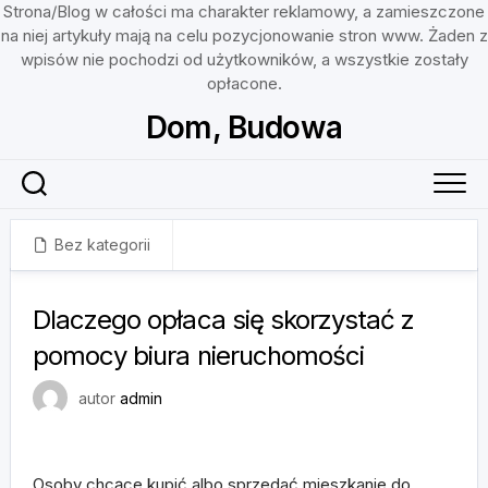
Strona/Blog w całości ma charakter reklamowy, a zamieszczone
na niej artykuły mają na celu pozycjonowanie stron www. Żaden z
wpisów nie pochodzi od użytkowników, a wszystkie zostały
opłacone.
Skip
Dom, Budowa
to
content
Bez kategorii
25 kwietnia, 2023
Dlaczego opłaca się skorzystać z
pomocy biura nieruchomości
autor
admin
Osoby chcące kupić albo sprzedać mieszkanie do