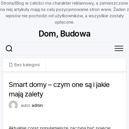
Strona/Blog w całości ma charakter reklamowy, a zamieszczone
na niej artykuły mają na celu pozycjonowanie stron www. Żaden z
wpisów nie pochodzi od użytkowników, a wszystkie zostały
opłacone.
Skip
Dom, Budowa
to
content
Bez kategorii
1 lutego, 2024
Smart domy – czym one są i jakie
mają zalety
autor
admin
Aktualnie coraz popularniejsze zaczyna być pojęcie