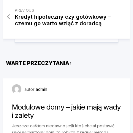
PREVIOUS
Kredyt hipoteczny czy gotówkowy –
czemu go warto wziąć z doradcą
WARTE PRZECZYTANIA:
19 sierpnia, 2024
autor
admin
Modułowe domy – jakie mają wady
i zalety
Jeszcze całkiem niedawno jeśli ktoś chciał postawić
swój wymarzony dom, to robił to z reguły metodą