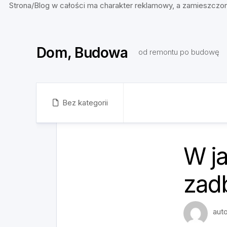
Strona/Blog w całości ma charakter reklamowy, a zamieszczon
Skip
to
Dom, Budowa
content
od remontu po budowę
Bez kategorii
W ja
zadb
aut