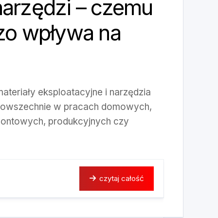
narzędzi – czemu
dzo wpływa na
ateriały eksploatacyjne i narzędzia
 powszechnie w pracach domowych,
emontowych, produkcyjnych czy
czytaj całość