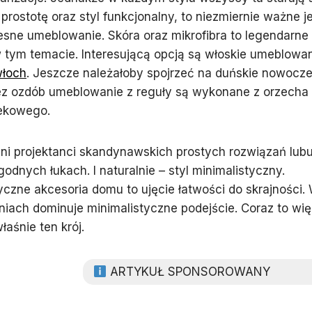
rostotę oraz styl funkcjonalny, to niezmiernie ważne je
esne umeblowanie. Skóra oraz mikrofibra to legendarne
w tym temacie. Interesującą opcją są włoskie umeblowan
włoch
. Jeszcze należałoby spojrzeć na duńskie nowocz
bez ozdób umeblowanie z reguły są wykonane z orzecha
tekowego.
i projektanci skandynawskich prostych rozwiązań lubu
godnych łukach. I naturalnie – styl minimalistyczny.
yczne akcesoria domu to ujęcie łatwości do skrajności.
iniach dominuje minimalistyczne podejście. Coraz to wi
łaśnie ten krój.
ARTYKUŁ SPONSOROWANY