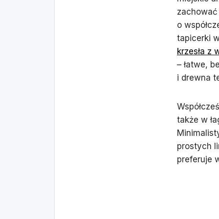
zachować p
o współcz
tapicerki 
krzesła z 
– łatwe, 
i drewna 
Współcześn
także w ła
Minimalist
prostych l
preferuje w