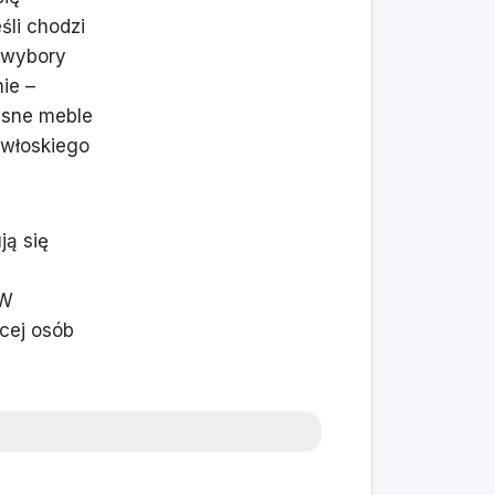
śli chodzi
 wybory
ie –
esne meble
 włoskiego
ją się
 W
ęcej osób