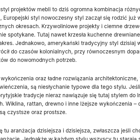
 styl projektów mebli to dziś ogromna kombinacja różny
, Europejski styl nowoczesny styl zaczął się rodzić już 
nych okresach. Krzywoliniowe projekty i ciemne drzew
ie spotykane. Tutaj nawet krzesła kuchenne drewnian
zakres. Jednakowo, amerykański tradycyjny styl dzisiaj
rócił do czasów kolonialnych, przy równoczesnym dop
tów do nowomodnych potrzeb.
ykończenia oraz ładne rozwiązania architektoniczne, t
ieńczenia, są niesłychanie typowe dla tego stylu. Jeśl
ytyjskie tradycje nieraz nawiązuje się tutaj stylem do In
. Wiklina, rattan, drewno i inne lżejsze wykończenia – 
i są czystsze oraz prostsze.
 tu aranżacja dzisiejsza i dzisiejsza, zwłaszcza jeśli ch
ranżacje. Jednakże w każdym stylu wszyscy tu starają 