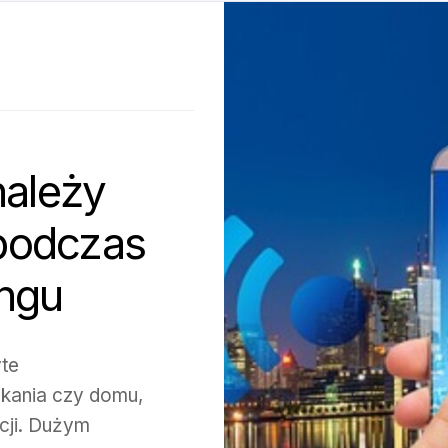
należy
podczas
ngu
yte
zkania czy domu,
cji. Dużym