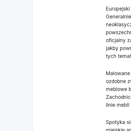
Europejski
Generalnie
neoklasycz
powszechn
oficjalny 
jakby pow
tych tema
Malowane w
ozdobne zw
meblowe br
Zachodnich
linie mebl
Spotyka się
miejskie a