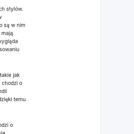
ch stylów.
w
o są w nim
e mają
 wygląda
asowaniu
akie jak
i chodzi o
dii
dzięki temu
odzi o
się