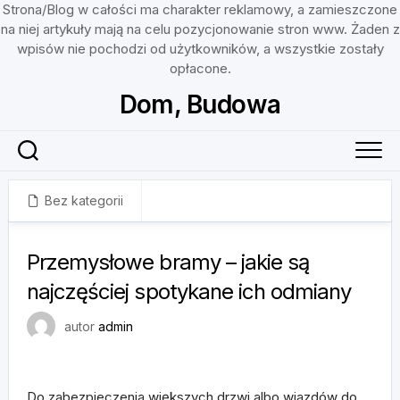
Strona/Blog w całości ma charakter reklamowy, a zamieszczone
na niej artykuły mają na celu pozycjonowanie stron www. Żaden z
wpisów nie pochodzi od użytkowników, a wszystkie zostały
opłacone.
Skip
Dom, Budowa
to
content
Bez kategorii
24 listopada, 2023
Przemysłowe bramy – jakie są
najczęściej spotykane ich odmiany
autor
admin
Do zabezpieczenia większych drzwi albo wjazdów do