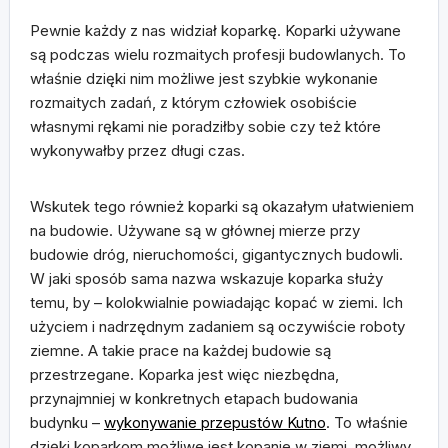
Pewnie każdy z nas widział koparkę. Koparki używane
są podczas wielu rozmaitych profesji budowlanych. To
właśnie dzięki nim możliwe jest szybkie wykonanie
rozmaitych zadań, z którym człowiek osobiście
własnymi rękami nie poradziłby sobie czy też które
wykonywałby przez długi czas.
Wskutek tego również koparki są okazałym ułatwieniem
na budowie. Używane są w głównej mierze przy
budowie dróg, nieruchomości, gigantycznych budowli.
W jaki sposób sama nazwa wskazuje koparka służy
temu, by – kolokwialnie powiadając kopać w ziemi. Ich
użyciem i nadrzędnym zadaniem są oczywiście roboty
ziemne. A takie prace na każdej budowie są
przestrzegane. Koparka jest więc niezbędna,
przynajmniej w konkretnych etapach budowania
budynku –
wykonywanie przepustów Kutno
. To właśnie
dzięki koparkom możliwe jest kopanie w ziemi, możliwy