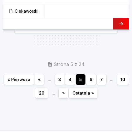
Ciekawostki
Strona 5 z 24
« Pierwsza
«
...
3
4
5
6
7
...
10
20
...
»
Ostatnia »