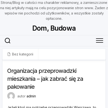
Strona/Blog w całości ma charakter reklamowy, a zamieszczone
na niej artykuły mają na celu pozycjonowanie stron www. Żaden z
wpisów nie pochodzi od użytkowników, a wszystkie zostały
opłacone.
Skip
Dom, Budowa
to
content
Bez kategorii
14 lutego, 2023
Organizacja przeprowadzki
mieszkania – jak zabrać się za
pakowanie
autor
admin
Jeżeli ktoś ma potrzebę przeprowadzki Warszawa, to