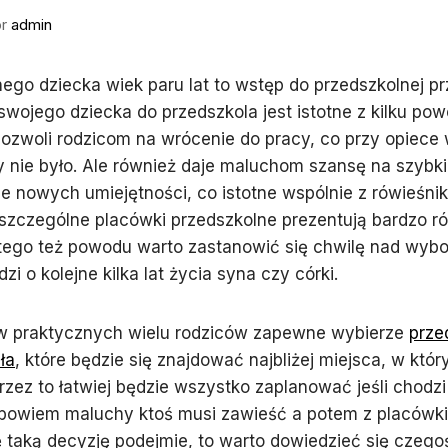
or
admin
nego dziecka wiek paru lat to wstęp do przedszkolnej p
swojego dziecka do przedszkola jest istotne z kilku po
pozwoli rodzicom na wrócenie do pracy, co przy opiece
 nie było. Ale również daje maluchom szansę na szybki 
 nowych umiejętności, co istotne wspólnie z rówieśnik
szczególne placówki przedszkolne prezentują bardzo r
 tego też powodu warto zastanowić się chwilę nad wyb
zi o kolejne kilka lat życia syna czy córki.
 praktycznych wielu rodziców zapewne wybierze
prze
ła
, które będzie się znajdować najbliżej miejsca, w któr
rzez to łatwiej będzie wszystko zaplanować jeśli chodzi
 bowiem maluchy ktoś musi zawieść a potem z placówki
ę taką decyzję podejmie, to warto dowiedzieć się czego