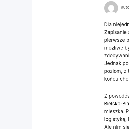
aut
Dla niejed
Zapisanie 
pierwsze 
możliwe by
zdobywanie
Jednak po
poziom, z
końcu chod
Z powodów
Bielsko-Bia
mieszka. P
logistykę,
Ale nim si