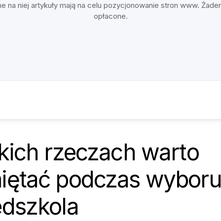
e na niej artykuły mają na celu pozycjonowanie stron www. Żade
opłacone.
kich rzeczach warto
iętać podczas wybor
edszkola