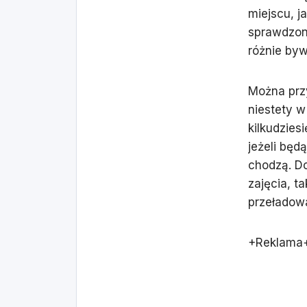
miejscu, j
sprawdzony
różnie byw
Można prz
niestety w
kilkudzies
jeżeli będ
chodzą. D
zajęcia, t
przeładowa
+Reklama