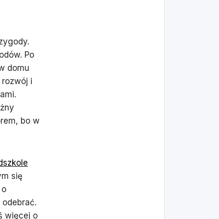
rzygody.
wodów. Po
 w domu
rozwój i
ami.
óżny
orem, bo w
dszkole
ym się
 o
 odebrać.
ś więcej o