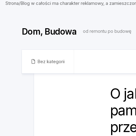
Strona/Blog w całości ma charakter reklamowy, a zamieszczon
Skip
to
Dom, Budowa
content
od remontu po budowę
Bez kategorii
O ja
pam
prz