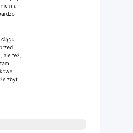
enie ma
bardzo
 ciągu
sprzed
 ale też,
 tam
tkowe
oże zbyt