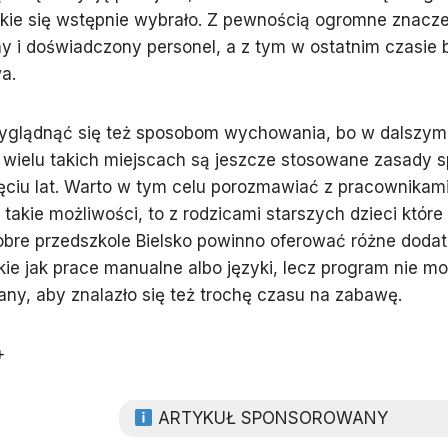
akie się wstępnie wybrało. Z pewnością ogromne znacz
 i doświadczony personel, a z tym w ostatnim czasie 
a.
yglądnąć się też sposobom wychowania, bo w dalszym
 wielu takich miejscach są jeszcze stosowane zasady 
ięciu lat. Warto w tym celu porozmawiać z pracownikami,
ą takie możliwości, to z rodzicami starszych dzieci które
obre przedszkole Bielsko powinno oferować różne doda
akie jak prace manualne albo języki, lecz program nie m
ny, aby znalazło się też trochę czasu na zabawę.
+
ARTYKUŁ SPONSOROWANY