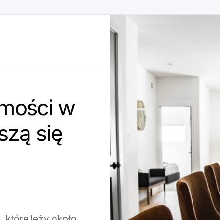
mości w
szą się
, które leży około