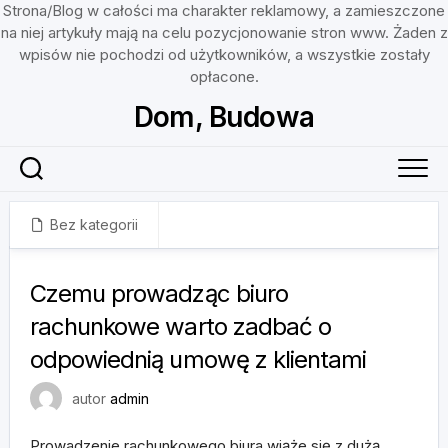
Strona/Blog w całości ma charakter reklamowy, a zamieszczone
na niej artykuły mają na celu pozycjonowanie stron www. Żaden z
wpisów nie pochodzi od użytkowników, a wszystkie zostały
opłacone.
Skip
Dom, Budowa
to
content
Bez kategorii
13 czerwca, 2024
Czemu prowadząc biuro
rachunkowe warto zadbać o
odpowiednią umowę z klientami
autor
admin
Prowadzenie rachunkowego biura wiąże się z dużą