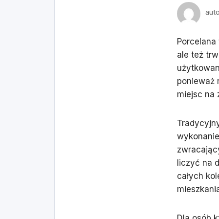
aut
Porcelana 
ale też tr
użytkowani
ponieważ r
miejsc na 
Tradycyjn
wykonanie 
zwracając
liczyć na 
całych ko
mieszkania
Dla osób k