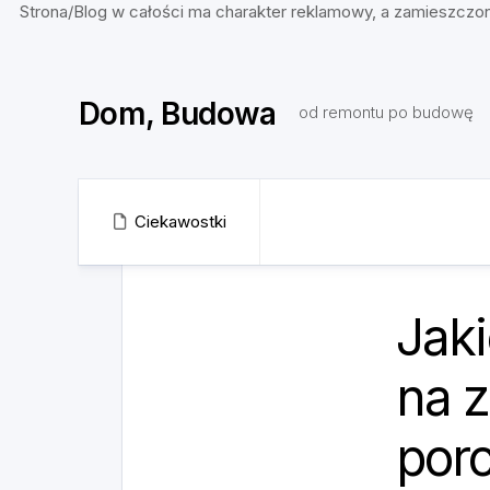
Strona/Blog w całości ma charakter reklamowy, a zamieszczon
Skip
to
Dom, Budowa
content
od remontu po budowę
Ciekawostki
Jak
na 
por