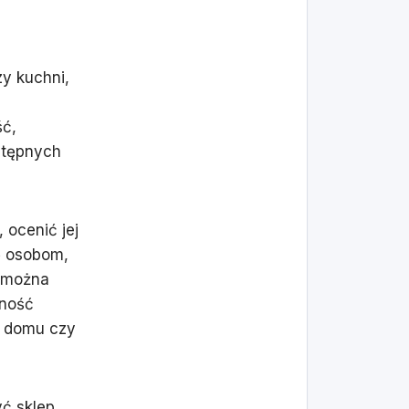
zy kuchni,
ść,
ostępnych
 ocenić jej
ę osobom,
e można
pność
o domu czy
yć sklep