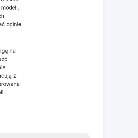
 modeli,
ch
ać opinie
agę na
eźć
pie
acują z
ferowane
i,