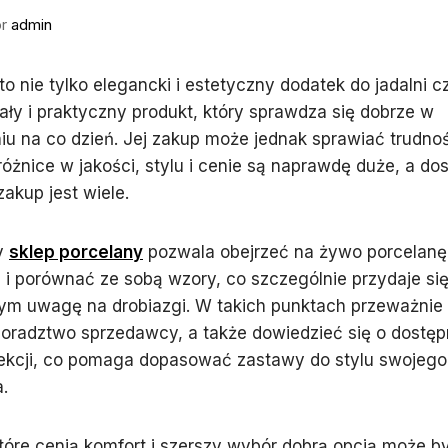
or
admin
to nie tylko elegancki i estetyczny dodatek do jadalni c
wały i praktyczny produkt, który sprawdza się dobrze w
u na co dzień. Jej zakup może jednak sprawiać trudno
óżnice w jakości, stylu i cenie są naprawdę duże, a d
zakup jest wiele.
y
sklep porcelany
pozwala obejrzeć na żywo porcelanę,
i porównać ze sobą wzory, co szczególnie przydaje si
ym uwagę na drobiazgi. W takich punktach przeważni
doradztwo sprzedawcy, a także dowiedzieć się o dostę
lekcji, co pomaga dopasować zastawy do stylu swojeg
.
tóre cenią komfort i szerszy wybór dobrą opcją może b