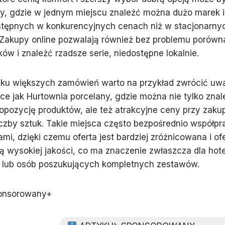
y, gdzie w jednym miejscu znaleźć można dużo marek i
stępnych w konkurencyjnych cenach niż w stacjonarny
 Zakupy online pozwalają również bez problemu porówn
ów i znaleźć rzadsze serie, niedostępne lokalnie.
ku większych zamówień warto na przykład zwrócić uw
sce jak Hurtownia porcelany, gdzie można nie tylko znal
opozycję produktów, ale też atrakcyjne ceny przy zaku
iczby sztuk. Takie miejsca często bezpośrednio współpr
mi, dzięki czemu oferta jest bardziej zróżnicowana i o
ą wysokiej jakości, co ma znaczenie zwłaszcza dla hotel
ji lub osób poszukujących kompletnych zestawów.
onsorowany+