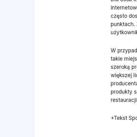
internetow
często do
punktach.
użytkownik
W przypad
takie miej
szeroką pr
większej l
producenta
produkty s
restaurac
+Tekst Sp