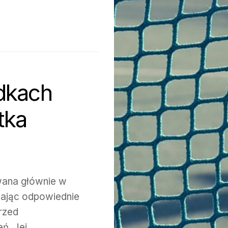
dkach
tka
ywana głównie w
iając odpowiednie
rzed
. Jej...