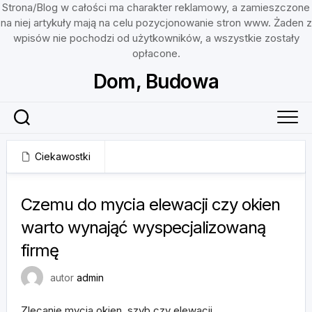
Strona/Blog w całości ma charakter reklamowy, a zamieszczone
na niej artykuły mają na celu pozycjonowanie stron www. Żaden z
wpisów nie pochodzi od użytkowników, a wszystkie zostały
opłacone.
Skip
Dom, Budowa
to
content
Ciekawostki
5 czerwca, 2025
Czemu do mycia elewacji czy okien
warto wynająć wyspecjalizowaną
firmę
autor
admin
Zlecanie mycia okien, szyb czy elewacji